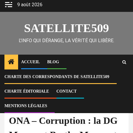
Skip
9 août 2026
to
content
SATELLITE509
L'INFO QUI DÉRANGE, LA VÉRITÉ QUI LIBÈRE.
ACCUEIL
BLOG
CHARTE DES CORRESPONDANTS DE SATELLITE509
Home
Actu
ONA – Corruption : la DG Margaret Berthe Marescot entendue par le
juge Merlan Belabre, restera-t-elle impunie comme ses prédécesseurs?
CHARTE ÉDITORIALE
CONTACT
MENTIONS LÉGALES
À la Une
Actu
Corruption
ONA – Corruption : la DG