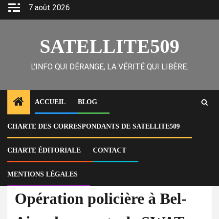
Skip
7 août 2026
to
content
SATELLITE509
L'INFO QUI DÉRANGE, LA VÉRITÉ QUI LIBÈRE.
ACCUEIL
BLOG
CHARTE DES CORRESPONDANTS DE SATELLITE509
Home
Actu
Opération policière à Bel-Air : des agents de SWAT blessés lors
d’échanges de tirs avec des bandits, dont plusieurs sont tués
CHARTE ÉDITORIALE
CONTACT
MENTIONS LÉGALES
À la Une
Actu
Opération policière à Bel-