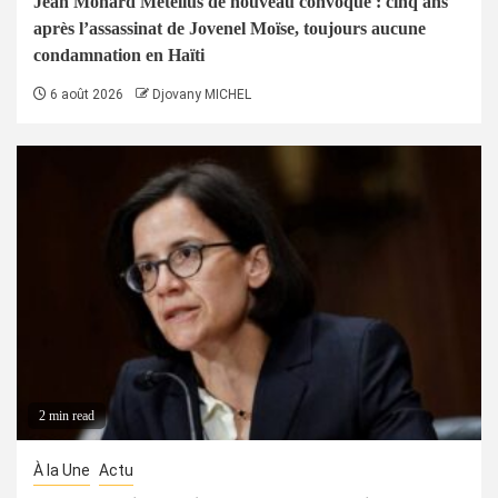
Jean Monard Metellus de nouveau convoqué : cinq ans
après l’assassinat de Jovenel Moïse, toujours aucune
condamnation en Haïti
6 août 2026
Djovany MICHEL
2 min read
À la Une
Actu