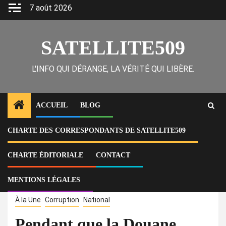
Skip
7 août 2026
to
content
SATELLITE509
L'INFO QUI DÉRANGE, LA VÉRITÉ QUI LIBÈRE.
ACCUEIL
BLOG
CHARTE DES CORRESPONDANTS DE SATELLITE509
Home
National
Pendant que la Douane augmente les taxes sur l’importation du riz pour
empêcher d’autres importateurs, les gangs détruisent les plantations
CHARTE ÉDITORIALE
CONTACT
nationales, bloquent les routes et Steeve Khawly importe des produits
Diri Chèf contaminés
MENTIONS LÉGALES
À la Une
Corruption
National
Pendant que la Douane