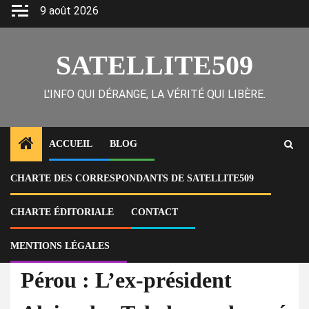
Skip
9 août 2026
to
content
SATELLITE509
L'INFO QUI DÉRANGE, LA VÉRITÉ QUI LIBÈRE.
ACCUEIL
BLOG
CHARTE DES CORRESPONDANTS DE SATELLITE509
Home
Actu
Pérou : L’ex-président Alejandro Toledo condamné à plus de 20 ans de
prison pour corruption
CHARTE ÉDITORIALE
CONTACT
MENTIONS LÉGALES
À la Une
Actu
Corruption
Pérou : L’ex-président