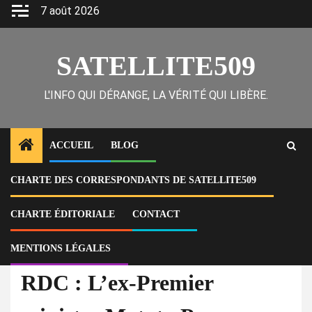
Skip
7 août 2026
to
content
SATELLITE509
L'INFO QUI DÉRANGE, LA VÉRITÉ QUI LIBÈRE.
ACCUEIL
BLOG
CHARTE DES CORRESPONDANTS DE SATELLITE509
Home
Actu
RDC : L’ex-Premier ministre Matata Ponyo condamné à 10 ans de travaux
forcés pour corruption
CHARTE ÉDITORIALE
CONTACT
MENTIONS LÉGALES
À la Une
Actu
RDC : L’ex-Premier