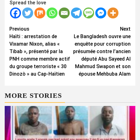
Spread the love
Continue
Previous
Next
Haïti : arrestation de
Le Bangladesh ouvre une
Reading
Vixamar Nixon, alias «
enquête pour corruption
Tibab », présenté par la
présumée contre l’ancien
PNH comme membre actif
député Abu Sayeed Al
du groupe terroriste « 30
Mahmud Swapon et son
Dinozò » au Cap-Haïtien
épouse Mehbuba Alam
MORE STORIES