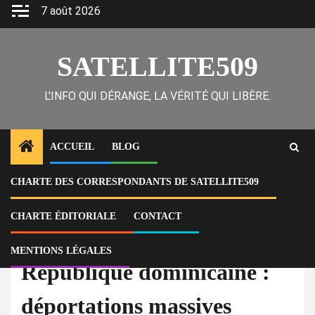
Skip
7 août 2026
to
content
SATELLITE509
L'INFO QUI DÉRANGE, LA VÉRITÉ QUI LIBÈRE.
ACCUEIL
BLOG
CHARTE DES CORRESPONDANTS DE SATELLITE509
Home
Actu
République dominicaine : déportations massives d’Haïtiens en hausse
CHARTE ÉDITORIALE
CONTACT
À la Une
Actu
MENTIONS LÉGALES
République dominicaine :
déportations massives