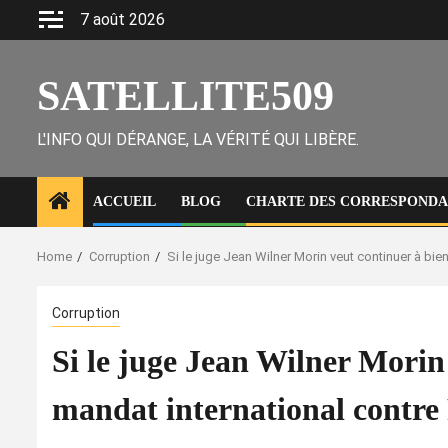
Skip
7 août 2026
to
content
SATELLITE509
L'INFO QUI DÉRANGE, LA VÉRITÉ QUI LIBÈRE.
ACCUEIL
BLOG
CHARTE DES CORRESPONDAN
Home
Corruption
Si le juge Jean Wilner Morin veut continuer à bien 
Corruption
Si le juge Jean Wilner Morin v
mandat international contre