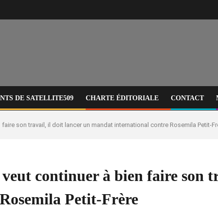
TS DE SATELLITE509
CHARTE ÉDITORIALE
CONTACT
faire son travail, il doit lancer un mandat international contre Rosemila Petit-Fr
eut continuer à bien faire son tra
 Rosemila Petit-Frère