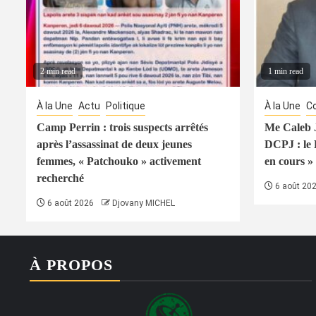
2 min read
1 min read
À la Une
Actu
Politique
À la Une
Co
Camp Perrin : trois suspects arrêtés
Me Caleb J
après l’assassinat de deux jeunes
DCPJ : le
femmes, « Patchouko » activement
en cours » 
recherché
6 août 20
6 août 2026
Djovany MICHEL
À PROPOS