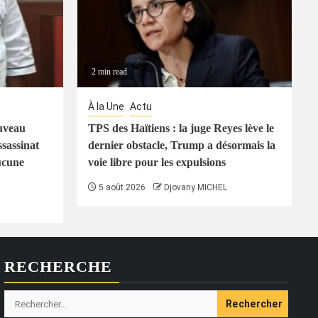
2 min read
À la Une
Actu
uveau
TPS des Haïtiens : la juge Reyes lève le
ssassinat
dernier obstacle, Trump a désormais la
ucune
voie libre pour les expulsions
5 août 2026
Djovany MICHEL
RECHERCHE
Rechercher :