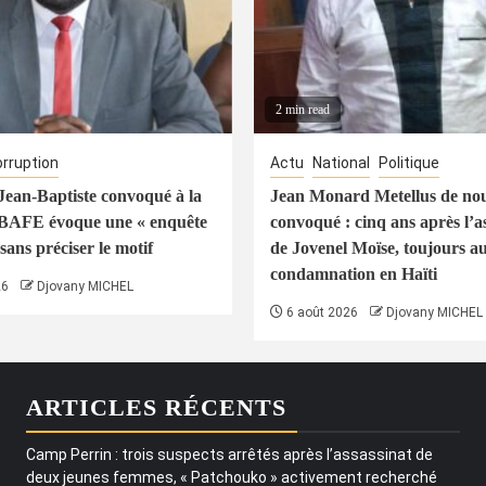
2 min read
rruption
Actu
National
Politique
ean-Baptiste convoqué à la
Jean Monard Metellus de no
 BAFE évoque une « enquête
convoqué : cinq ans après l’a
sans préciser le motif
de Jovenel Moïse, toujours a
condamnation en Haïti
26
Djovany MICHEL
6 août 2026
Djovany MICHEL
ARTICLES RÉCENTS
Camp Perrin : trois suspects arrêtés après l’assassinat de
deux jeunes femmes, « Patchouko » activement recherché