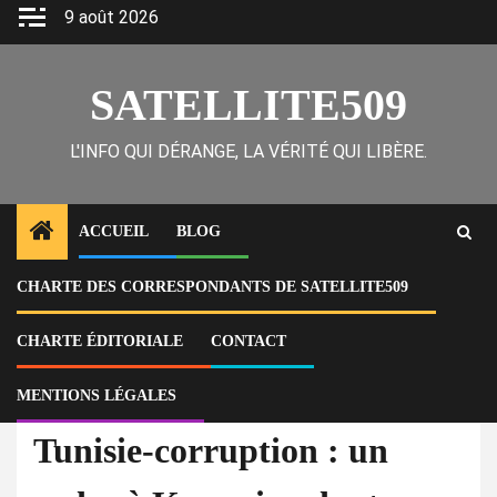
Skip
9 août 2026
to
content
SATELLITE509
L'INFO QUI DÉRANGE, LA VÉRITÉ QUI LIBÈRE.
ACCUEIL
BLOG
CHARTE DES CORRESPONDANTS DE SATELLITE509
Home
Actu
Tunisie-corruption : un cadre à Kasserine dont son nom reste inconnu
arrêté pour corruption présumée
CHARTE ÉDITORIALE
CONTACT
MENTIONS LÉGALES
À la Une
Actu
Tunisie-corruption : un