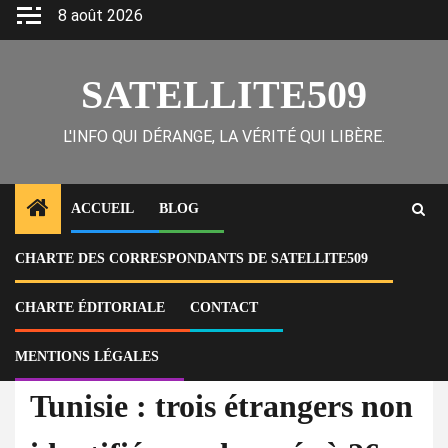
Skip
8 août 2026
to
content
SATELLITE509
L'INFO QUI DÉRANGE, LA VÉRITÉ QUI LIBÈRE.
ACCUEIL
BLOG
CHARTE DES CORRESPONDANTS DE SATELLITE509
Home
Actu
Tunisie : trois étrangers non identifiés condamnés à 26 ans de prison
pour corruption
CHARTE ÉDITORIALE
CONTACT
MENTIONS LÉGALES
À la Une
Actu
Tunisie : trois étrangers non