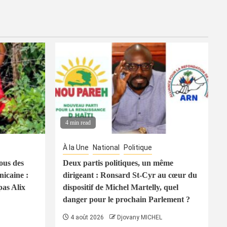
4 min read
À la Une
National
Politique
ous des
Deux partis politiques, un même
icaine :
dirigeant : Ronsard St-Cyr au cœur du
pas Alix
dispositif de Michel Martelly, quel
danger pour le prochain Parlement ?
4 août 2026
Djovany MICHEL