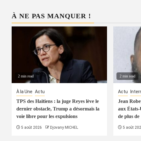
À NE PAS MANQUER !
2 min read
2 min read
À la Une
Actu
Actu
Inter
TPS des Haïtiens : la juge Reyes lève le
Jean Rober
dernier obstacle, Trump a désormais la
aux États-
voie libre pour les expulsions
de plus de
5 août 2026
Djovany MICHEL
5 août 20