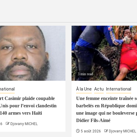
3 min read
national
À la Une
Actu
International
t Casimir plaide coupable
Une femme enceinte traînée s
Unis pour l’envoi clandestin
barbelés en République domin
 140 armes vers Haïti
une image qui ne bouleverse 
Didier Fils-Aimé
26
Djovany MICHEL
5 août 2026
Djovany MICHEL