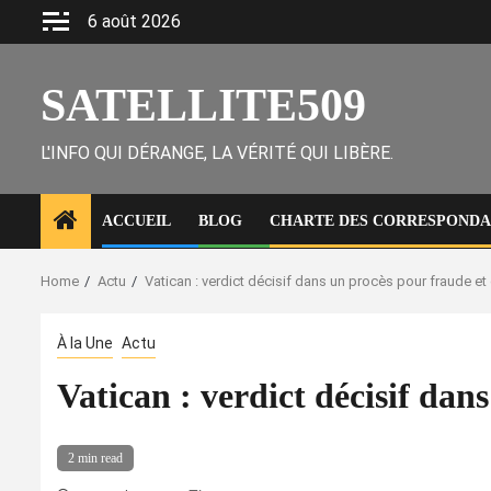
Skip
6 août 2026
to
content
SATELLITE509
L'INFO QUI DÉRANGE, LA VÉRITÉ QUI LIBÈRE.
ACCUEIL
BLOG
CHARTE DES CORRESPONDAN
Home
Actu
Vatican : verdict décisif dans un procès pour fraude 
À la Une
Actu
Vatican : verdict décisif da
2 min read