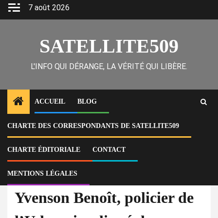
Skip
7 août 2026
to
content
SATELLITE509
L'INFO QUI DÉRANGE, LA VÉRITÉ QUI LIBÈRE.
ACCUEIL
BLOG
CHARTE DES CORRESPONDANTS DE SATELLITE509
Home
Actu
Yvenson Benoît, policier de l’Udmo, impliqué dans une tentative de
cambriolage à Delmas 32, selon le porte-parole de la PNH
CHARTE ÉDITORIALE
CONTACT
MENTIONS LÉGALES
À la Une
Actu
National
Yvenson Benoît, policier de