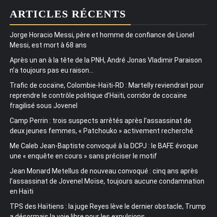
ARTICLES RÉCENTS
Jorge Horacio Messi, père et homme de confiance de Lionel
Messi, est mort à 68 ans
Après un an à la tête de la PNH, André Jonas Vladimir Paraison
n’a toujours pas eu raison…
Trafic de cocaïne, Colombie-Haïti-RD : Martelly reviendrait pour
reprendre le contrôle politique d’Haïti, corridor de cocaïne
fragilisé sous Jovenel
Camp Perrin : trois suspects arrêtés après l’assassinat de
deux jeunes femmes, « Patchouko » activement recherché
Me Caleb Jean-Baptiste convoqué à la DCPJ : le BAFE évoque
une « enquête en cours » sans préciser le motif
Jean Monard Metellus de nouveau convoqué : cinq ans après
l’assassinat de Jovenel Moïse, toujours aucune condamnation
en Haïti
TPS des Haïtiens : la juge Reyes lève le dernier obstacle, Trump
a désormais la voie libre pour les expulsions