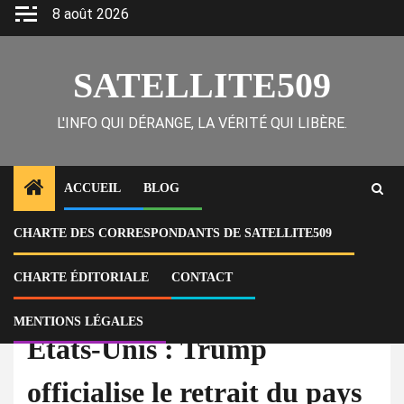
Skip
8 août 2026
to
content
SATELLITE509
L'INFO QUI DÉRANGE, LA VÉRITÉ QUI LIBÈRE.
ACCUEIL
BLOG
CHARTE DES CORRESPONDANTS DE SATELLITE509
Home
Actu
États-Unis : Trump officialise le retrait du pays de l’OMS
CHARTE ÉDITORIALE
CONTACT
À la Une
Actu
MENTIONS LÉGALES
États-Unis : Trump
officialise le retrait du pays