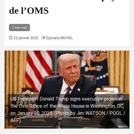
de l’OMS
2 min read
22 janvier 2025
Djovany MICHEL
US President Donald Trump signs executive orders in
the Oval Office of the White House in Washington, DC,
on January 20, 2025. (Photo by Jim WATSON / POOL /
AFP)