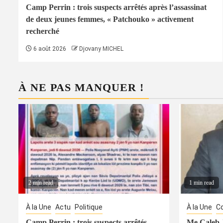
Camp Perrin : trois suspects arrêtés après l’assassinat
de deux jeunes femmes, « Patchouko » activement
recherché
6 août 2026
Djovany MICHEL
À NE PAS MANQUER !
2 min read
1 min read
À la Une
Actu
Politique
À la Une
Co
Camp Perrin : trois suspects arrêtés
Me Caleb J