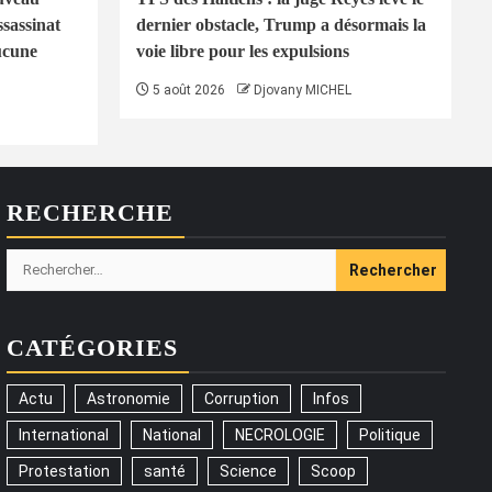
ssassinat
dernier obstacle, Trump a désormais la
ucune
voie libre pour les expulsions
5 août 2026
Djovany MICHEL
RECHERCHE
Rechercher :
CATÉGORIES
Actu
Astronomie
Corruption
Infos
International
National
NECROLOGIE
Politique
Protestation
santé
Science
Scoop