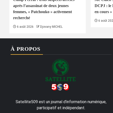
après l’assassinat de deux jeunes
DCPJ : le
femmes, « Patchouko » activement
en cours » 
recherché
6 août 20
6 août 2026
Djovany MICHEL
À PROPOS
Satellite509 est un journal d'information numérique,
participatif et indépendant.