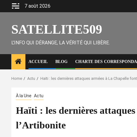
Skip
7 août 2026
to
content
SATELLITE509
L'INFO QUI DÉRANGE, LA VÉRITÉ QUI LIBÈRE.
ACCUEIL
BLOG
CHARTE DES CORRESPONDAN
Home
Actu
Haïti : les dernières attaques armées à La Chapelle fon
À la Une
Actu
Haïti : les dernières attaque
l’Artibonite