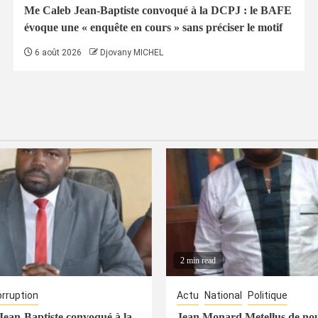
Me Caleb Jean-Baptiste convoqué à la DCPJ : le BAFE
évoque une « enquête en cours » sans préciser le motif
6 août 2026
Djovany MICHEL
2 min read
rruption
Actu
National
Politique
ean-Baptiste convoqué à la
Jean Monard Metellus de no