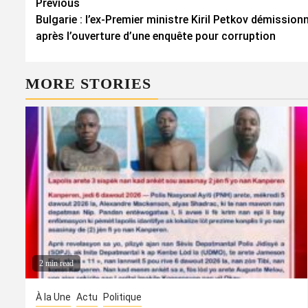
Continue
Previous
Bulgarie : l’ex-Premier ministre Kiril Petkov démissio
Reading
après l’ouverture d’une enquête pour corruption
MORE STORIES
2 min read
À la Une
Actu
Politique