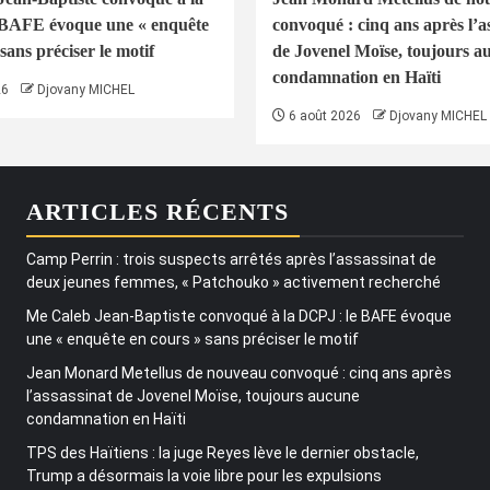
 BAFE évoque une « enquête
convoqué : cinq ans après l’a
sans préciser le motif
de Jovenel Moïse, toujours a
condamnation en Haïti
26
Djovany MICHEL
6 août 2026
Djovany MICHEL
ARTICLES RÉCENTS
Camp Perrin : trois suspects arrêtés après l’assassinat de
deux jeunes femmes, « Patchouko » activement recherché
Me Caleb Jean-Baptiste convoqué à la DCPJ : le BAFE évoque
une « enquête en cours » sans préciser le motif
Jean Monard Metellus de nouveau convoqué : cinq ans après
l’assassinat de Jovenel Moïse, toujours aucune
condamnation en Haïti
TPS des Haïtiens : la juge Reyes lève le dernier obstacle,
Trump a désormais la voie libre pour les expulsions