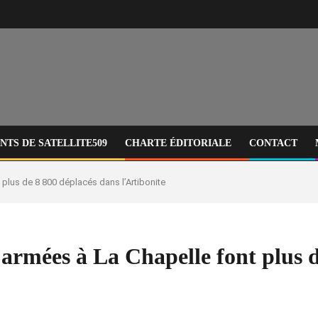
TS DE SATELLITE509
CHARTE ÉDITORIALE
CONTACT
t plus de 8 800 déplacés dans l’Artibonite
s armées à La Chapelle font plus 