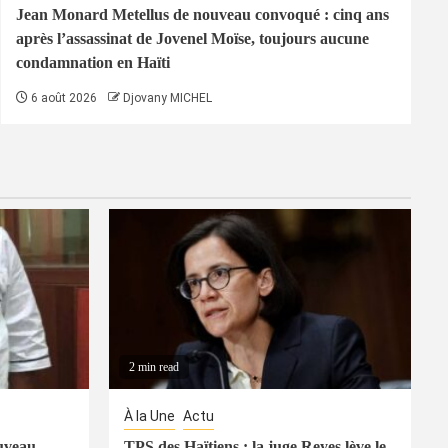
Jean Monard Metellus de nouveau convoqué : cinq ans
après l’assassinat de Jovenel Moïse, toujours aucune
condamnation en Haïti
6 août 2026
Djovany MICHEL
2 min read
À la Une
Actu
uveau
TPS des Haïtiens : la juge Reyes lève le