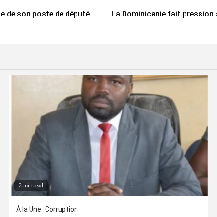
nne de son poste de député
La Dominicanie fait pression 
2 min read
À la Une
Corruption