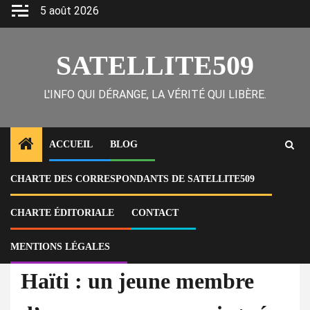
Skip
5 août 2026
to
content
SATELLITE509
L'INFO QUI DÉRANGE, LA VÉRITÉ QUI LIBÈRE.
ACCUEIL
BLOG
CHARTE DES CORRESPONDANTS DE SATELLITE509
Home
Actu
Haïti : un jeune membre d’un gang avoue avoir tué son père de quatre
balles
CHARTE ÉDITORIALE
CONTACT
MENTIONS LÉGALES
À la Une
Actu
Haïti : un jeune membre