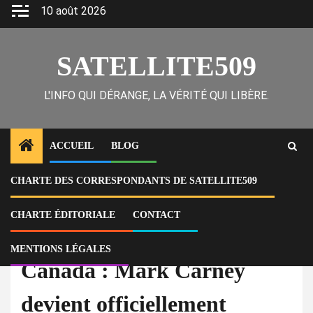
Skip
10 août 2026
to
content
SATELLITE509
L'INFO QUI DÉRANGE, LA VÉRITÉ QUI LIBÈRE.
ACCUEIL
BLOG
CHARTE DES CORRESPONDANTS DE SATELLITE509
Home
Actu
Canada : Mark Carney devient officiellement Premier ministre
CHARTE ÉDITORIALE
CONTACT
À la Une
Actu
MENTIONS LÉGALES
Canada : Mark Carney
devient officiellement