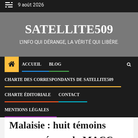
Skip
9 août 2026
to
content
SATELLITE509
L'INFO QUI DÉRANGE, LA VÉRITÉ QUI LIBÈRE.
ACCUEIL
BLOG
CHARTE DES CORRESPONDANTS DE SATELLITE509
Home
Actu
Malaisie : huit témoins convoqués par la MACC dans le cadre d’une
enquête pour corruption
CHARTE ÉDITORIALE
CONTACT
MENTIONS LÉGALES
À la Une
Actu
Malaisie : huit témoins