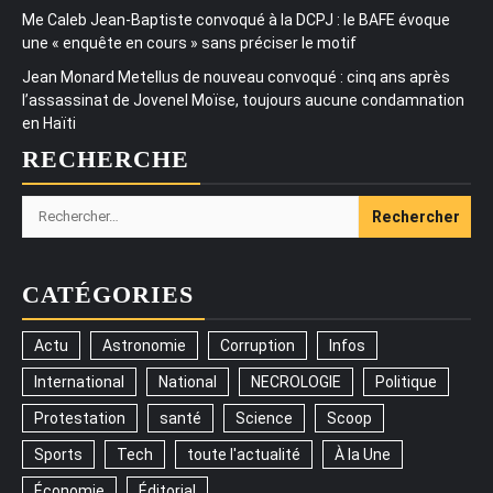
Me Caleb Jean-Baptiste convoqué à la DCPJ : le BAFE évoque
une « enquête en cours » sans préciser le motif
Jean Monard Metellus de nouveau convoqué : cinq ans après
l’assassinat de Jovenel Moïse, toujours aucune condamnation
en Haïti
RECHERCHE
Rechercher :
CATÉGORIES
Actu
Astronomie
Corruption
Infos
International
National
NECROLOGIE
Politique
Protestation
santé
Science
Scoop
Sports
Tech
toute l'actualité
À la Une
Économie
Éditorial